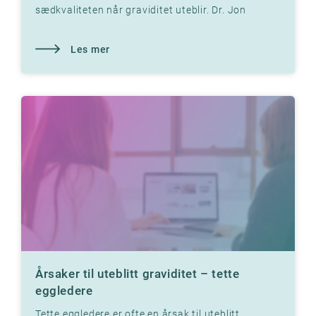
sædkvaliteten når graviditet uteblir. Dr. Jon
Hausken forklarer hvordan.
Les mer
Årsaker til uteblitt graviditet – tette
eggledere
Tette eggledere er ofte en årsak til uteblitt