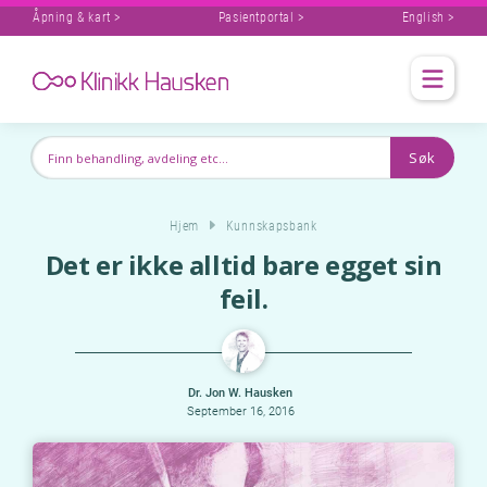
Åpning & kart >
Pasientportal >
English >
Hjem
Kunnskapsbank
Det er ikke alltid bare egget sin
feil.
Dr. Jon W. Hausken
September 16, 2016