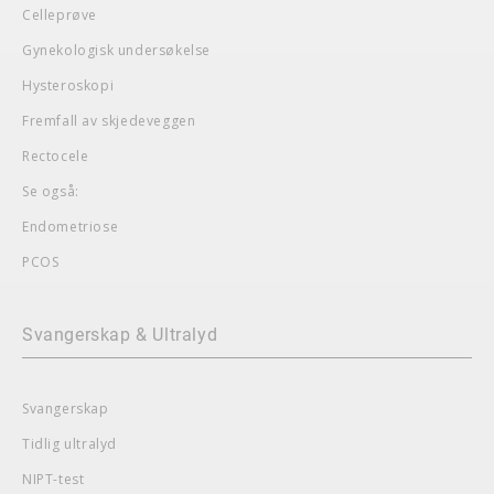
Celleprøve
Gynekologisk undersøkelse
Hysteroskopi
Fremfall av skjedeveggen
Rectocele
Se også:
Endometriose
PCOS
Svangerskap & Ultralyd
Svangerskap
Tidlig ultralyd
NIPT-test