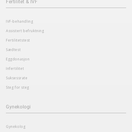
Fertilitet & IVF
IVF-behandling
Assistert befruktning
Fertilitetstest
Sædtest
Eggdonasjon
Infertilitet
Suksessrate
Steg for steg
Gynekologi
Gynekolog