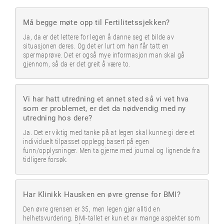
Må begge møte opp til Fertilitetssjekken?
Ja, da er det lettere for legen å danne seg et bilde av
situasjonen deres. Og det er lurt om han får tatt en
spermaprøve. Det er også mye informasjon man skal gå
gjennom, så da er det greit å være to.
Vi har hatt utredning et annet sted så vi vet hva
som er problemet, er det da nødvendig med ny
utredning hos dere?
Ja. Det er viktig med tanke på at legen skal kunne gi dere et
individuelt tilpasset opplegg basert på egen
funn/opplysninger. Men ta gjerne med journal og lignende fra
tidligere forsøk.
Har Klinikk Hausken en øvre grense for BMI?
Den øvre grensen er 35, men legen gjør alltid en
helhetsvurdering. BMI-tallet er kun et av mange aspekter som