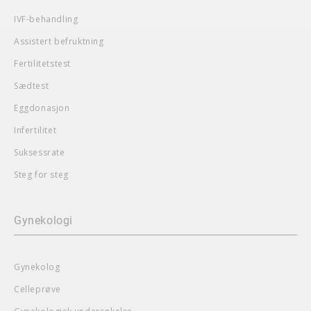
IVF-behandling
Assistert befruktning
Fertilitetstest
Sædtest
Eggdonasjon
Infertilitet
Suksessrate
Steg for steg
Gynekologi
Gynekolog
Celleprøve