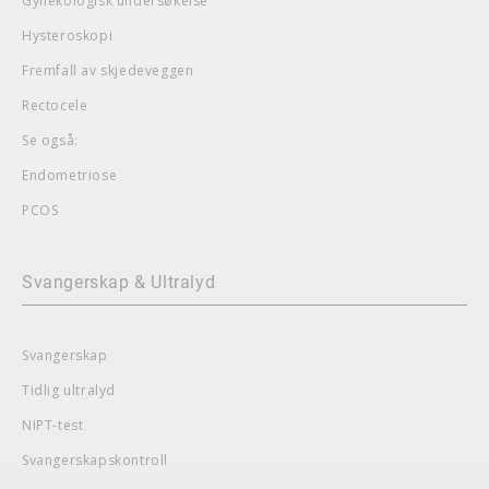
Gynekologisk undersøkelse
Hysteroskopi
Fremfall av skjedeveggen
Rectocele
Se også:
Endometriose
PCOS
Svangerskap & Ultralyd
Svangerskap
Tidlig ultralyd
NIPT-test
Svangerskapskontroll