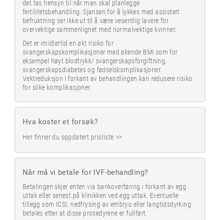
det tas hensyn til når man skal planlegge
fertilitetsbehandling. Sjansen for å lykkes med assistert
befruktning ser ikke ut til å være vesentlig lavere for
overvektige sammenlignet med normalvektige kvinner.
Det er imidlertid en økt risiko for
svangerskapskomplikasjoner med økende BMI som for
eksempel høyt blodtrykk/ svangerskapsforgiftning,
svangerskapsdiabetes og fødselskomplikasjoner.
Vektreduksjon i forkant av behandlingen kan redusere risiko
for slike komplikasjoner.
Hva koster et forsøk?
Her finner du oppdatert
prisliste >>
Når må vi betale for IVF-behandling?
Betalingen skjer enten via bankoverføring i forkant av egg
uttak eller senest på klinikken ved egg uttak. Eventuelle
tillegg som ICSI, nedfrysing av embryo eller langtidsdyrking
betales etter at disse prosedyrene er fullført.