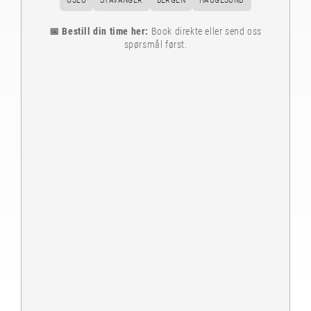
OSLO
STAVANGER
BERGEN
HAUGESUND
📅 Bestill din time her:
Book direkte eller send oss
spørsmål først.