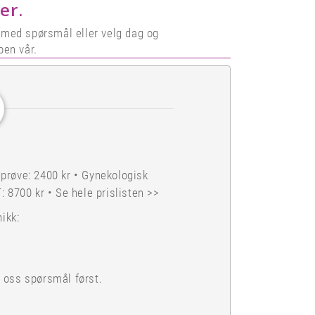
er.
 med spørsmål eller velg dag og
pen vår.
dprøve: 2400 kr • Gynekologisk
T: 8700 kr •
Se hele prislisten >>
nikk:
d oss spørsmål først.