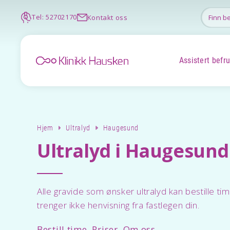
Tel: 52702170
Kontakt oss
Assistert befr
Hjem
Ultralyd
Haugesund
Ultralyd i Haugesund
Alle gravide som ønsker ultralyd kan bestille ti
trenger ikke henvisning fra fastlegen din.
Bestill time
Priser
Om oss