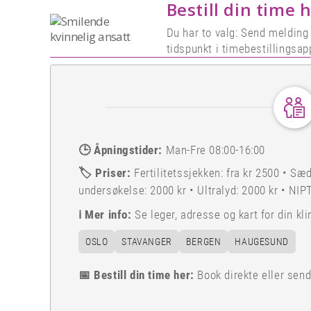
Bestill din time h
Du har to valg: Send melding
tidspunkt i timebestillingsap
🕒
Åpningstider:
Man-Fre 08:00-16:00
🏷️
Priser:
Fertilitetssjekken: fra kr 2500 • Sæ
undersøkelse: 2000 kr • Ultralyd: 2000 kr • NIP
ℹ️
Mer info:
Se leger, adresse og kart for din kli
OSLO
STAVANGER
BERGEN
HAUGESUND
📅 Bestill din time her:
Book direkte eller sen