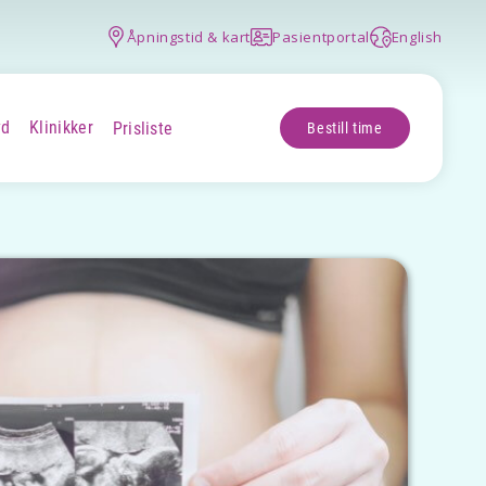
Åpningstid & kart
Pasientportal
English
yd
Klinikker
Prisliste
Bestill time
+
+