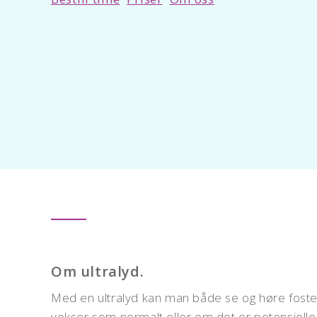
Om ultralyd.
Med en ultralyd kan man både se og høre foster
vokser som normalt eller om det er potensielle