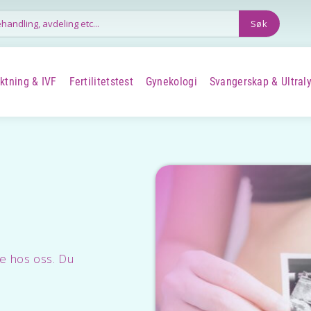
uktning & IVF
Fertilitetstest
Gynekologi
Svangerskap & Ultral
+
+
+
me hos oss. Du