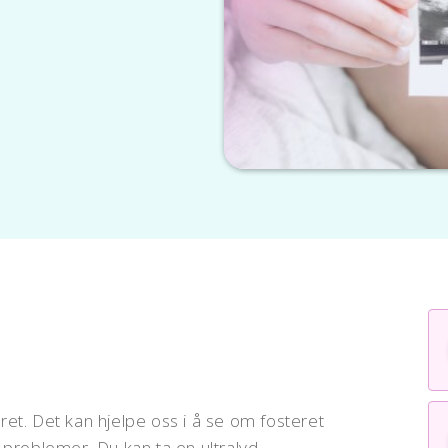
et. Det kan hjelpe oss i å se om fosteret
 problemer. Du kan ta en ultralyd