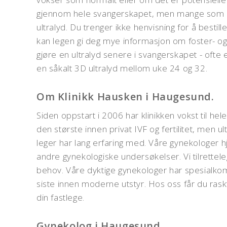
gjennom hele svangerskapet, men mange som kom
ultralyd. Du trenger ikke henvisning for å bestill
kan legen gi deg mye informasjon om foster- og 
gjøre en ultralyd senere i svangerskapet - ofte
en såkalt 3D ultralyd mellom uke 24 og 32.
Om Klinikk Hausken i Haugesund.
Siden oppstart i 2006 har klinikken vokst til hele 
den største innen privat IVF og fertilitet, men 
leger har lang erfaring med. Våre gynekologer h
andre gynekologiske undersøkelser. Vi tilrettele
behov. Våre dyktige gynekologer har spesialkom
siste innen moderne utstyr. Hos oss får du raskt
din fastlege.
Gynekolog i Haugesund.