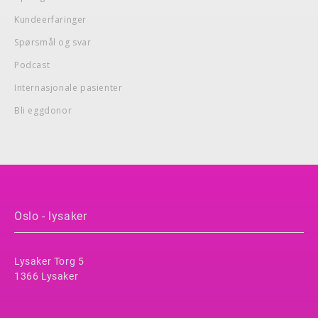
Kundeerfaringer
Spørsmål og svar
Podcast
Internasjonale pasienter
Bli eggdonor
Oslo - lysaker
Lysaker Torg 5
1366 Lysaker