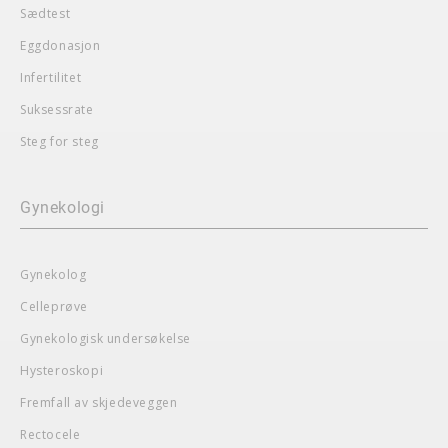
Sædtest
Eggdonasjon
Infertilitet
Suksessrate
Steg for steg
Gynekologi
Gynekolog
Celleprøve
Gynekologisk undersøkelse
Hysteroskopi
Fremfall av skjedeveggen
Rectocele