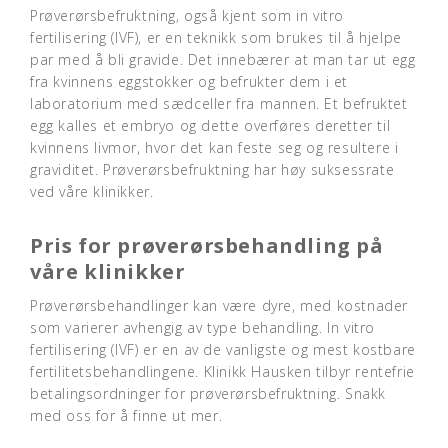
Prøverørsbefruktning, også kjent som in vitro
fertilisering (IVF), er en teknikk som brukes til å hjelpe
par med å bli gravide. Det innebærer at man tar ut egg
fra kvinnens eggstokker og befrukter dem i et
laboratorium med sædceller fra mannen. Et befruktet
egg kalles et embryo og dette overføres deretter til
kvinnens livmor, hvor det kan feste seg og resultere i
graviditet. Prøverørsbefruktning har høy suksessrate
ved våre klinikker.
Pris for prøverørsbehandling på
våre klinikker
Prøverørsbehandlinger kan være dyre, med kostnader
som varierer avhengig av type behandling. In vitro
fertilisering (IVF) er en av de vanligste og mest kostbare
fertilitetsbehandlingene. Klinikk Hausken tilbyr rentefrie
betalingsordninger for prøverørsbefruktning. Snakk
med oss ​​for å finne ut mer.