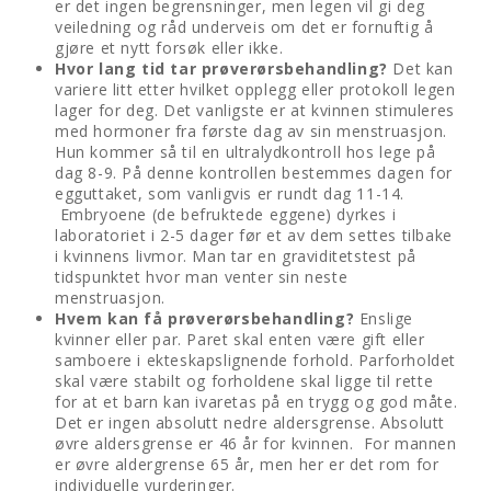
er det ingen begrensninger, men legen vil gi deg
veiledning og råd underveis om det er fornuftig å
gjøre et nytt forsøk eller ikke.
Hvor lang tid tar prøverørsbehandling?
Det kan
variere litt etter hvilket opplegg eller protokoll legen
lager for deg. Det vanligste er at kvinnen stimuleres
med hormoner fra første dag av sin menstruasjon.
Hun kommer så til en ultralydkontroll hos lege på
dag 8-9. På denne kontrollen bestemmes dagen for
egguttaket, som vanligvis er rundt dag 11-14.
Embryoene (de befruktede eggene) dyrkes i
laboratoriet i 2-5 dager før et av dem settes tilbake
i kvinnens livmor. Man tar en graviditetstest på
tidspunktet hvor man venter sin neste
menstruasjon.
Hvem kan få prøverørsbehandling?
Enslige
kvinner eller par. Paret skal enten være gift eller
samboere i ekteskapslignende forhold. Parforholdet
skal være stabilt og forholdene skal ligge til rette
for at et barn kan ivaretas på en trygg og god måte.
Det er ingen absolutt nedre aldersgrense. Absolutt
øvre aldersgrense er 46 år for kvinnen. For mannen
er øvre aldergrense 65 år, men her er det rom for
individuelle vurderinger.