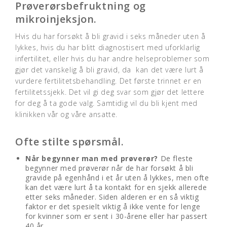
Prøverørsbefruktning og
mikroinjeksjon.
Hvis du har forsøkt å bli gravid i seks måneder uten å
lykkes, hvis du har blitt diagnostisert med uforklarlig
infertilitet, eller hvis du har andre helseproblemer som
gjør det vanskelig å bli gravid, da kan det være lurt å
vurdere fertilitetsbehandling. Det første trinnet er en
fertilitetssjekk. Det vil gi deg svar som gjør det lettere
for deg å ta gode valg. Samtidig vil du bli kjent med
klinikken vår og våre ansatte.
Ofte stilte spørsmål.
Når begynner man med prøverør?
De fleste
begynner med prøverør når de har forsøkt å bli
gravide på egenhånd i et år uten å lykkes, men ofte
kan det være lurt å ta kontakt for en sjekk allerede
etter seks måneder. Siden alderen er en så viktig
faktor er det spesielt viktig å ikke vente for lenge
for kvinner som er sent i 30-årene eller har passert
40 år.