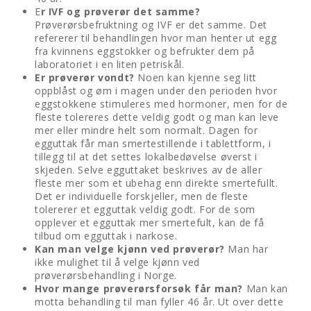
E
r IVF og prøverør det samme?
Prøverørsbefruktning og IVF er det samme. Det
refererer til behandlingen hvor man henter ut egg
fra kvinnens eggstokker og befrukter dem på
laboratoriet i en liten petriskål.
Er prøverør vondt?
Noen kan kjenne seg litt
oppblåst og øm i magen under den perioden hvor
eggstokkene stimuleres med hormoner, men for de
fleste tolereres dette veldig godt og man kan leve
mer eller mindre helt som normalt. Dagen for
egguttak får man smertestillende i tablettform, i
tillegg til at det settes lokalbedøvelse øverst i
skjeden. Selve egguttaket beskrives av de aller
fleste mer som et ubehag enn direkte smertefullt.
Det er individuelle forskjeller, men de fleste
tolererer et egguttak veldig godt. For de som
opplever et egguttak mer smertefult, kan de få
tilbud om egguttak i narkose.
Kan man velge kjønn ved prøverør?
Man har
ikke mulighet til å velge kjønn ved
prøverørsbehandling i Norge.
Hvor mange prøverørsforsøk får man?
Man kan
motta behandling til man fyller 46 år. Ut over dette