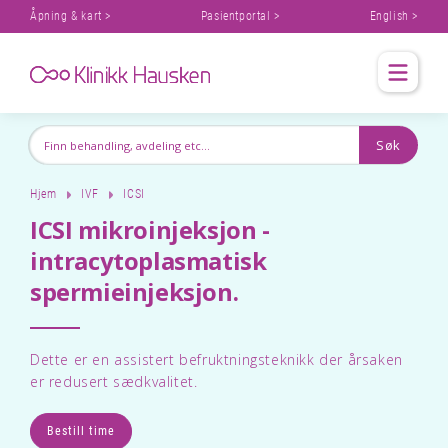
Åpning & kart >
Pasientportal >
English >
Hjem
IVF
ICSI
ICSI mikroinjeksjon -
intracytoplasmatisk
spermieinjeksjon.
Dette er en assistert befruktningsteknikk der årsaken
er redusert sædkvalitet.
Bestill time