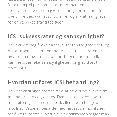
for eksempel par som sliter med mannens
sædkvalitet. Teknikken gjør det mulig for mannen å
overvinne sædkvalitetsproblemer og slik at muligheten
for en vellykket graviditet øker.
ICSI suksessrater og sannsynlighet?
ICSI har vist seg å øke sannsynligheten for graviditet, og
det er noen studier som har vist at suksessraten er
høyere enn med andre behandlinger. I noen tilfeller
kan metoden øke sannsynligheten for graviditet til
opptil 50%.
Hvordan utføres ICSI behandling?
ICSI-behandlingen starter med at sædprøven levert fra
mannen renses og vaskes. Denne prosessen gjør at
man sitter igjen med de sædcellene som har god
motilitet. Disse er også de med høyest sannsynlighet
for å være normale. Ved hjelp av mikroskop velger man