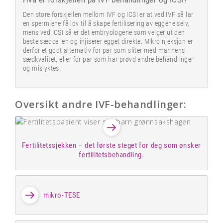
Hva er forskjellen på IVF behandlinger og ICSI?
Den store forskjellen mellom IVF og ICSI er at ved IVF så lar
en spermiene få lov til å skape fertilisering av eggene selv,
mens ved ICSI så er det embryologene som velger ut den
beste sædcellen og injiserer egget direkte. Mikroinjeksjon er
derfor et godt alternativ for par som sliter med mannens
sædkvalitet, eller for par som har prøvd andre behandlinger
og mislyktes.
Oversikt andre IVF-behandlinger:
Fertilitetssjekken – det første steget for deg som ønsker
fertilitetsbehandling.
mikro-TESE