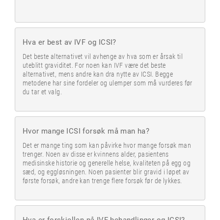
Hva er best av IVF og ICSI?
Det beste alternativet vil avhenge av hva som er årsak til
uteblitt graviditet. For noen kan IVF være det beste
alternativet, mens andre kan dra nytte av ICSI. Begge
metodene har sine fordeler og ulemper som må vurderes før
du tar et valg.
Hvor mange ICSI forsøk må man ha?
Det er mange ting som kan påvirke hvor mange forsøk man
trenger. Noen av disse er kvinnens alder, pasientens
medisinske historie og generelle helse, kvaliteten på egg og
sæd, og eggløsningen. Noen pasienter blir gravid i løpet av
første forsøk, andre kan trenge flere forsøk før de lykkes.