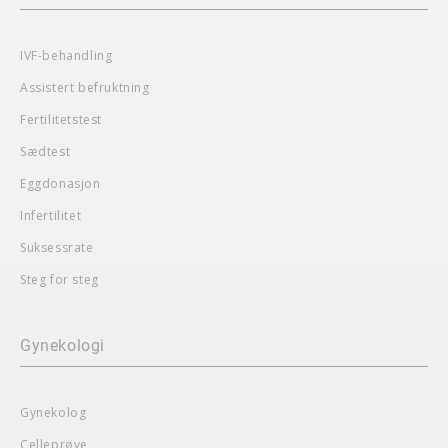
IVF-behandling
Assistert befruktning
Fertilitetstest
Sædtest
Eggdonasjon
Infertilitet
Suksessrate
Steg for steg
Gynekologi
Gynekolog
Celleprøve