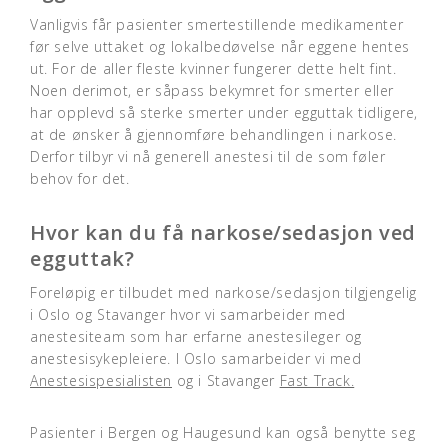
Vanligvis får pasienter smertestillende medikamenter
før selve uttaket og lokalbedøvelse når eggene hentes
ut. For de aller fleste kvinner fungerer dette helt fint.
Noen derimot, er såpass bekymret for smerter eller
har opplevd så sterke smerter under egguttak tidligere,
at de ønsker å gjennomføre behandlingen i narkose.
Derfor tilbyr vi nå generell anestesi til de som føler
behov for det.
Hvor kan du få narkose/sedasjon ved
egguttak?
Foreløpig er tilbudet med narkose/sedasjon tilgjengelig
i Oslo og Stavanger hvor vi samarbeider med
anestesiteam som har erfarne anestesileger og
anestesisykepleiere. I Oslo samarbeider vi med
Anestesispesialisten
og i Stavanger
Fast Track.
Pasienter i Bergen og Haugesund kan også benytte seg