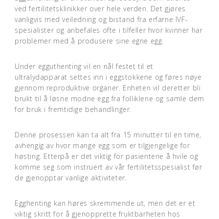
ved fertilitetsklinikker over hele verden. Det gjøres
vanligvis med veiledning og bistand fra erfarne IVF-
spesialister og anbefales ofte i tilfeller hvor kvinner har
problemer med å produsere sine egne egg.
Under egguthenting vil en nål festet til et
ultralydapparat settes inn i eggstokkene og føres nøye
gjennom reproduktive organer. Enheten vil deretter bli
brukt til å løsne modne egg fra folliklene og samle dem
for bruk i fremtidige behandlinger.
Denne prosessen kan ta alt fra 15 minutter til en time,
avhengig av hvor mange egg som er tilgjengelige for
høsting. Etterpå er det viktig for pasientene å hvile og
komme seg som instruert av vår fertilitetsspesialist før
de gjenopptar vanlige aktiviteter.
Egghenting kan høres skremmende ut, men det er et
viktig skritt for å gjenopprette fruktbarheten hos