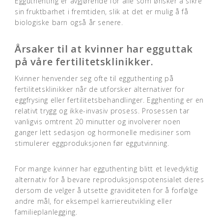
Egguthenting er avgjørende for alle som ønsker å sikre
sin fruktbarhet i fremtiden, slik at det er mulig å få
biologiske barn også år senere.
Årsaker til at kvinner har egguttak
på våre fertilitetsklinikker.
Kvinner henvender seg ofte til egguthenting på
fertilitetsklinikker når de utforsker alternativer for
eggfrysing eller fertilitetsbehandlinger. Egghenting er en
relativt trygg og ikke-invasiv prosess. Prosessen tar
vanligvis omtrent 20 minutter og involverer noen
ganger lett sedasjon og hormonelle medisiner som
stimulerer eggproduksjonen før eggutvinning.
For mange kvinner har egguthenting blitt et levedyktig
alternativ for å bevare reproduksjonspotensialet deres
dersom de velger å utsette graviditeten for å forfølge
andre mål, for eksempel karriereutvikling eller
familieplanlegging.