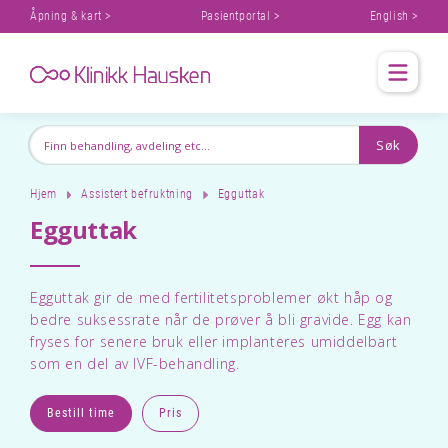
Åpning & kart >
Pasientportal >
English >
Hjem
Assistert befruktning
Egguttak
Egguttak
Egguttak gir de med fertilitetsproblemer økt håp og
bedre suksessrate når de prøver å bli gravide. Egg kan
fryses for senere bruk eller implanteres umiddelbart
som en del av IVF-behandling.
Bestill time
Pris