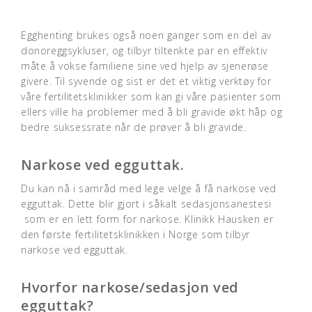
Egghenting brukes også noen ganger som en del av
donoreggsykluser, og tilbyr tiltenkte par en effektiv
måte å vokse familiene sine ved hjelp av sjenerøse
givere. Til syvende og sist er det et viktig verktøy for
våre fertilitetsklinikker som kan gi våre pasienter som
ellers ville ha problemer med å bli gravide økt håp og
bedre suksessrate når de prøver å bli gravide.
Narkose ved egguttak.
Du kan nå i samråd med lege velge å få narkose ved
egguttak. Dette blir gjort i såkalt sedasjonsanestesi
som er en lett form for narkose. Klinikk Hausken er
den første fertilitetsklinikken i Norge som tilbyr
narkose ved egguttak.
Hvorfor narkose/sedasjon ved
egguttak?