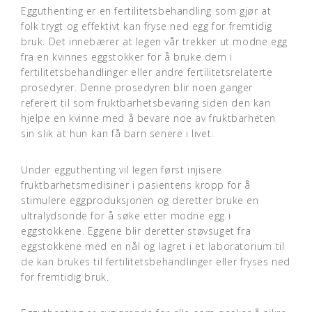
Egguthenting er en fertilitetsbehandling som gjør at
folk trygt og effektivt kan fryse ned egg for fremtidig
bruk. Det innebærer at legen vår trekker ut modne egg
fra en kvinnes eggstokker for å bruke dem i
fertilitetsbehandlinger eller andre fertilitetsrelaterte
prosedyrer. Denne prosedyren blir noen ganger
referert til som fruktbarhetsbevaring siden den kan
hjelpe en kvinne med å bevare noe av fruktbarheten
sin slik at hun kan få barn senere i livet.
Under egguthenting vil legen først injisere
fruktbarhetsmedisiner i pasientens kropp for å
stimulere eggproduksjonen og deretter bruke en
ultralydsonde for å søke etter modne egg i
eggstokkene. Eggene blir deretter støvsuget fra
eggstokkene med en nål og lagret i et laboratorium til
de kan brukes til fertilitetsbehandlinger eller fryses ned
for fremtidig bruk.