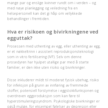
mange par og enslige kvinner rundt om i verden – og
med nøye planlegging og veiledning fra en
helsepersonell kan det gi håp om vellykkede
behandlinger i fremtiden.
Hva er risikoen og bivirkningene ved
egguttak?
Prosessen med uthenting av egg, eller uthenting av egg,
er et nøkkeltrinn i assistert reproduksjonsteknologi
som in vitro fertilisering (IVF). Selv om denne
prosedyren har hjulpet utallige par med å starte
familier, er den ikke uten risiko og bivirkninger.
Disse inkluderer mildt til moderat fysisk ubehag, risiko
for infeksjon på grunn av innføring av fremmede
stoffer, potensiell forstyrrelse i eggstokkfunksjonen og
overdreven eggproduksjon som kan føre til
hyperstimuleringssyndrom. Psykologiske bivirkninger er
også mulige, for eksempel følelser av depresjon eller