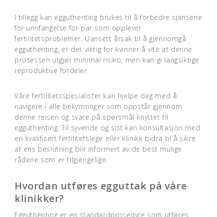
I tillegg kan egguthenting brukes til å forbedre sjansene
for unnfangelse for par som opplever
fertilitetsproblemer. Uansett årsak til å gjennomgå
egguthenting, er det viktig for kvinner å vite at denne
prosessen utgjør minimal risiko, men kan gi langsiktige
reproduktive fordeler.
Våre fertilitetsspesialister kan hjelpe deg med å
navigere i alle bekymringer som oppstår gjennom
denne reisen og svare på spørsmål knyttet til
egguthenting. Til syvende og sist kan konsultasjon med
en kvalifisert fertilitetslege eller klinikk bidra til å sikre
at ens beslutning blir informert av de best mulige
rådene som er tilgjengelige.
Hvordan utføres egguttak på våre
klinikker?
Egguthenting er en standardprosedyre som utføres