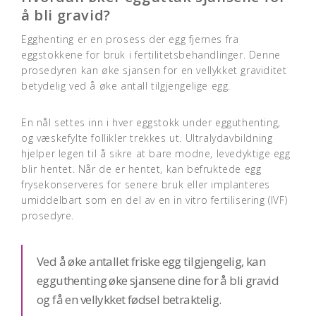
å bli gravid?
Egghenting er en prosess der egg fjernes fra
eggstokkene for bruk i fertilitetsbehandlinger. Denne
prosedyren kan øke sjansen for en vellykket graviditet
betydelig ved å øke antall tilgjengelige egg.
En nål settes inn i hver eggstokk under egguthenting,
og væskefylte follikler trekkes ut. Ultralydavbildning
hjelper legen til å sikre at bare modne, levedyktige egg
blir hentet. Når de er hentet, kan befruktede egg
frysekonserveres for senere bruk eller implanteres
umiddelbart som en del av en in vitro fertilisering (IVF)
prosedyre.
Ved å øke antallet friske egg tilgjengelig, kan
egguthenting øke sjansene dine for å bli gravid
og få en vellykket fødsel betraktelig.