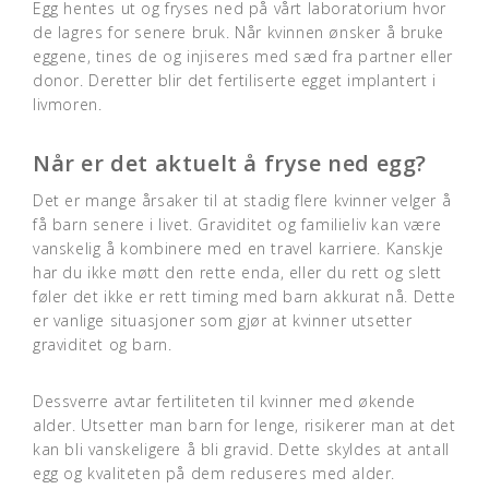
Egg hentes ut og fryses ned på vårt laboratorium hvor
de lagres for senere bruk. Når kvinnen ønsker å bruke
eggene, tines de og injiseres med sæd fra partner eller
donor. Deretter blir det fertiliserte egget implantert i
livmoren.
Når er det aktuelt å fryse ned egg?
Det er mange årsaker til at stadig flere kvinner velger å
få barn senere i livet. Graviditet og familieliv kan være
vanskelig å kombinere med en travel karriere. Kanskje
har du ikke møtt den rette enda, eller du rett og slett
føler det ikke er rett timing med barn akkurat nå. Dette
er vanlige situasjoner som gjør at kvinner utsetter
graviditet og barn.
Dessverre avtar fertiliteten til kvinner med økende
alder. Utsetter man barn for lenge, risikerer man at det
kan bli vanskeligere å bli gravid. Dette skyldes at antall
egg og kvaliteten på dem reduseres med alder.