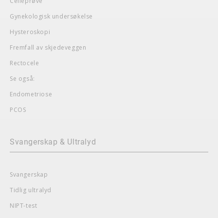
Celleprøve
Gynekologisk undersøkelse
Hysteroskopi
Fremfall av skjedeveggen
Rectocele
Se også:
Endometriose
PCOS
Svangerskap & Ultralyd
Svangerskap
Tidlig ultralyd
NIPT-test