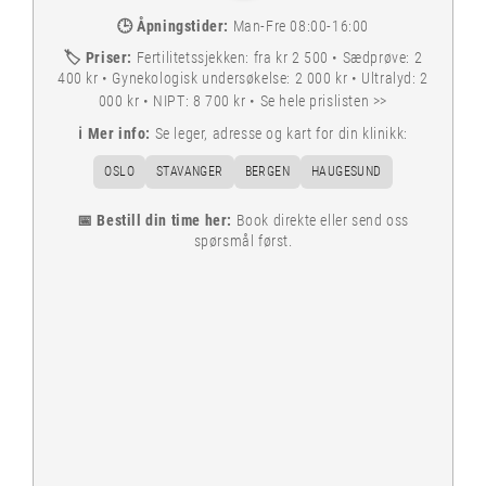
🕒
Åpningstider:
Man-Fre 08:00-16:00
🏷️
Priser:
Fertilitetssjekken: fra kr 2 500 • Sædprøve: 2
400 kr • Gynekologisk undersøkelse: 2 000 kr • Ultralyd: 2
000 kr • NIPT: 8 700 kr •
Se hele prislisten >>
ℹ️
Mer info:
Se leger, adresse og kart for din klinikk:
OSLO
STAVANGER
BERGEN
HAUGESUND
📅 Bestill din time her:
Book direkte eller send oss
spørsmål først.