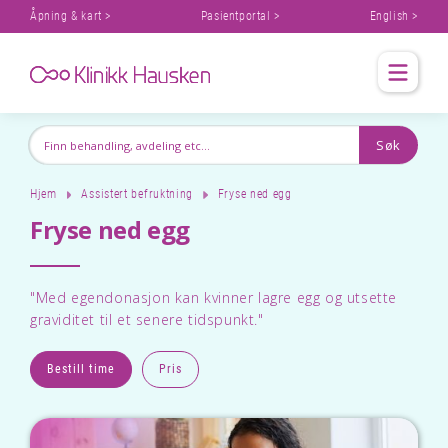
Åpning & kart >
Pasientportal >
English >
Hjem
Assistert befruktning
Fryse ned egg
Fryse ned egg
"Med egendonasjon kan kvinner lagre egg og utsette
graviditet til et senere tidspunkt."
Bestill time
Pris