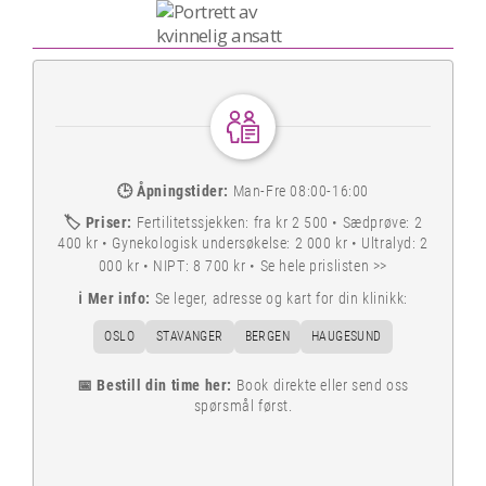
🕒
Åpningstider:
Man-Fre 08:00-16:00
🏷️
Priser:
Fertilitetssjekken: fra kr 2 500 • Sædprøve: 2
400 kr • Gynekologisk undersøkelse: 2 000 kr • Ultralyd: 2
000 kr • NIPT: 8 700 kr •
Se hele prislisten >>
ℹ️
Mer info:
Se leger, adresse og kart for din klinikk:
OSLO
STAVANGER
BERGEN
HAUGESUND
📅 Bestill din time her:
Book direkte eller send oss
spørsmål først.