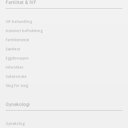
Fertilitet & IVF
IVF-behandling
Assistert befruktning
Fertilitetstest
Sædtest
Eggdonasjon
Infertilitet
Suksessrate
Steg for steg
Gynekologi
Gynekolog