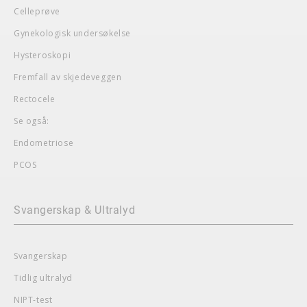
Celleprøve
Gynekologisk undersøkelse
Hysteroskopi
Fremfall av skjedeveggen
Rectocele
Se også:
Endometriose
PCOS
Svangerskap & Ultralyd
Svangerskap
Tidlig ultralyd
NIPT-test