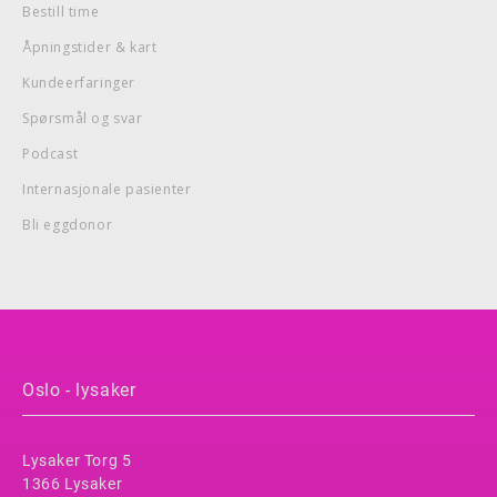
Bestill time
Åpningstider & kart
Kundeerfaringer
Spørsmål og svar
Podcast
Internasjonale pasienter
Bli eggdonor
Oslo - lysaker
Lysaker Torg 5
1366 Lysaker