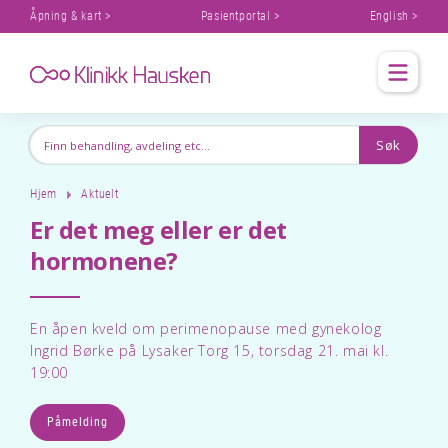
Åpning & kart >
Pasientportal >
English >
Hjem
Aktuelt
Er det meg eller er det
hormonene?
En åpen kveld om perimenopause med gynekolog
Ingrid Børke på Lysaker Torg 15, torsdag 21. mai kl.
19:00
Påmelding