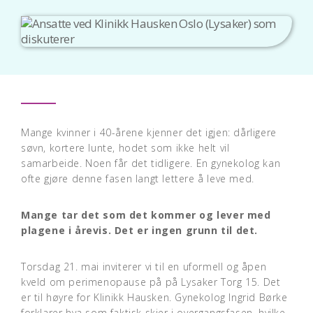
Mange kvinner i 40-årene kjenner det igjen: dårligere
søvn, kortere lunte, hodet som ikke helt vil
samarbeide. Noen får det tidligere. En gynekolog kan
ofte gjøre denne fasen langt lettere å leve med.
Mange tar det som det kommer og lever med
plagene i årevis. Det er ingen grunn til det.
Torsdag 21. mai inviterer vi til en uformell og åpen
kveld om perimenopause på på Lysaker Torg 15. Det
er til høyre for Klinikk Hausken. Gynekolog Ingrid Børke
forklarer hva som faktisk skjer i overgangsfasen, hvilke