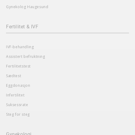
Gynekolog Haugesund
Fertilitet & IVF
IVF-behandling
Assistert befruktning
Fertilitetstest
Sædtest
Eggdonasjon
Infertilitet
Suksessrate
Steg for steg
Gynekologi